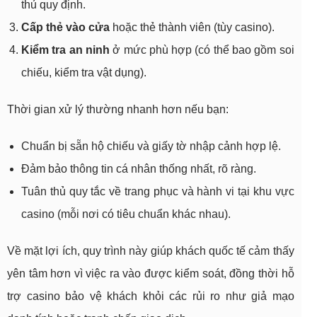
thủ quy định.
Cấp thẻ vào cửa
hoặc thẻ thành viên (tùy casino).
Kiểm tra an ninh
ở mức phù hợp (có thể bao gồm soi
chiếu, kiểm tra vật dụng).
Thời gian xử lý thường nhanh hơn nếu bạn:
Chuẩn bị sẵn hộ chiếu và giấy tờ nhập cảnh hợp lệ.
Đảm bảo thông tin cá nhân thống nhất, rõ ràng.
Tuân thủ quy tắc về trang phục và hành vi tại khu vực
casino (mỗi nơi có tiêu chuẩn khác nhau).
Về mặt lợi ích, quy trình này giúp khách quốc tế cảm thấy
yên tâm hơn vì việc ra vào được kiểm soát, đồng thời hỗ
trợ casino bảo vệ khách khỏi các rủi ro như giả mạo