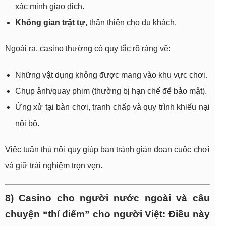
xác minh giao dịch.
Không gian trật tự
, thân thiện cho du khách.
Ngoài ra, casino thường có quy tắc rõ ràng về:
Những vật dụng không được mang vào khu vực chơi.
Chụp ảnh/quay phim (thường bị hạn chế để bảo mật).
Ứng xử tại bàn chơi, tranh chấp và quy trình khiếu nại
nội bộ.
Việc tuân thủ nội quy giúp bạn tránh gián đoạn cuộc chơi
và giữ trải nghiệm trọn vẹn.
8) Casino cho người nước ngoài và câu
chuyện “thí điểm” cho người Việt: Điều này