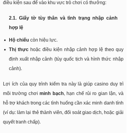
điều kiện sau để vào khu vực trò chơi có thưởng:
2.1. Giấy tờ tùy thân và tình trạng nhập cảnh
hợp lệ
Hộ chiếu
còn hiệu lực.
Thị thực
hoặc điều kiện nhập cảnh hợp lệ theo quy
định xuất nhập cảnh (tùy quốc tịch và hình thức nhập
cảnh).
Lợi ích của quy trình kiểm tra này là giúp casino duy trì
môi trường chơi
minh bạch
, hạn chế rủi ro gian lận, và
hỗ trợ khách trong các tình huống cần xác minh danh tính
(ví dụ: làm lại thẻ thành viên, đối soát giao dịch, hoặc giải
quyết tranh chấp).