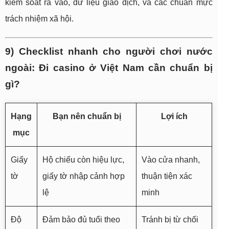
kiểm soát ra vào, dữ liệu giao dịch, và các chuẩn mực
trách nhiệm xã hội.
9) Checklist nhanh cho người chơi nước
ngoài: Đi casino ở Việt Nam cần chuẩn bị
gì?
Hạng
Bạn nên chuẩn bị
Lợi ích
mục
Giấy
Hộ chiếu còn hiệu lực,
Vào cửa nhanh,
tờ
giấy tờ nhập cảnh hợp
thuận tiện xác
lệ
minh
Độ
Đảm bảo đủ tuổi theo
Tránh bị từ chối