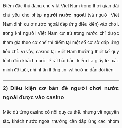
Điểm đặc thù đáng chú ý là Việt Nam trong thời gian dài
chủ yếu cho phép
người nước ngoài
(và người Việt
Nam định cư ở nước ngoài đáp ứng điều kiện) vào chơi,
trong khi người Việt Nam cư trú trong nước chỉ được
tham gia theo cơ chế thí điểm tại một số cơ sở đáp ứng
tiêu chí. Vì vậy, casino tại Việt Nam thường thiết kế quy
trình đón khách quốc tế rất bài bản: kiểm tra giấy tờ, xác
minh độ tuổi, ghi nhận thông tin, và hướng dẫn đổi tiền.
2) Điều kiện cơ bản để người chơi nước
ngoài được vào casino
Mặc dù từng casino có nội quy cụ thể, nhưng về nguyên
tắc, khách nước ngoài thường cần đáp ứng các nhóm