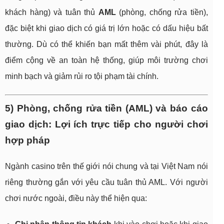
khách hàng) và tuân thủ
AML
(phòng, chống rửa tiền),
đặc biệt khi giao dịch có giá trị lớn hoặc có dấu hiệu bất
thường. Dù có thể khiến bạn mất thêm vài phút, đây là
điểm cộng về an toàn hệ thống, giúp môi trường chơi
minh bạch và giảm rủi ro tội phạm tài chính.
5) Phòng, chống rửa tiền (AML) và báo cáo
giao dịch: Lợi ích trực tiếp cho người chơi
hợp pháp
Ngành casino trên thế giới nói chung và tại Việt Nam nói
riêng thường gắn với yêu cầu tuân thủ AML. Với người
chơi nước ngoài, điều này thể hiện qua: