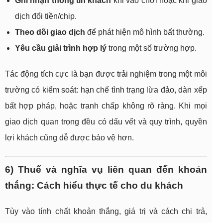
Ghi nhận thông tin khách
khi vào chơi hoặc khi giao
dịch đổi tiền/chip.
Theo dõi giao dịch
để phát hiện mô hình bất thường.
Yêu cầu giải trình hợp lý
trong một số trường hợp.
Tác động tích cực là bạn được trải nghiệm trong một môi
trường có kiểm soát: hạn chế tình trạng lừa đảo, dàn xếp
bất hợp pháp, hoặc tranh chấp không rõ ràng. Khi mọi
giao dịch quan trọng đều có dấu vết và quy trình, quyền
lợi khách cũng dễ được bảo vệ hơn.
6) Thuế và nghĩa vụ liên quan đến khoản
thắng: Cách hiểu thực tế cho du khách
Tùy vào tính chất khoản thắng, giá trị và cách chi trả,